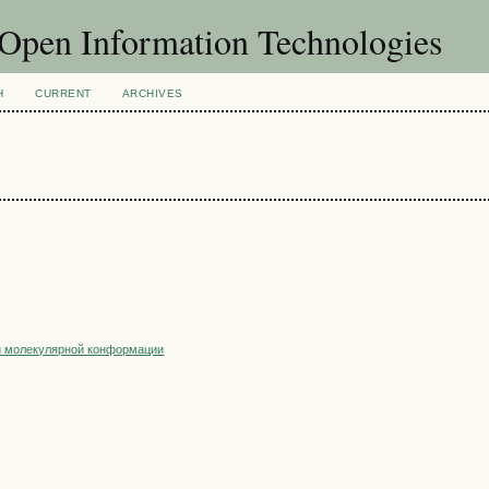
f Open Information Technologies
H
CURRENT
ARCHIVES
и молекулярной конформации