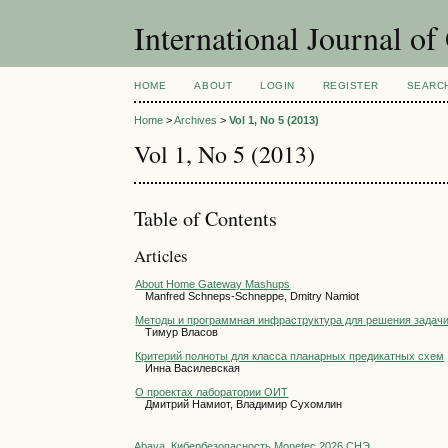
International Journal o
HOME
ABOUT
LOGIN
REGISTER
SEARC
Home
>
Archives
>
Vol 1, No 5 (2013)
Vol 1, No 5 (2013)
Table of Contents
Articles
About Home Gateway Mashups
Manfred Schneps-Schneppe, Dmitry Namiot
Методы и программная инфраструктура для решения задач
Тимур Власов
Критерий полноты для класса планарных предикатных схем
Инна Василевская
О проектах лаборатории ОИТ
Дмитрий Намиот, Владимир Сухомлин
Abava
Кибербезопасность
Monetec 2026
СНЭ