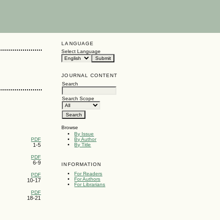
LANGUAGE
Select Language
JOURNAL CONTENT
Search
Search Scope
Browse
By Issue
PDF
By Author
1-5
By Title
PDF
6-9
INFORMATION
For Readers
PDF
For Authors
10-17
For Librarians
PDF
18-21