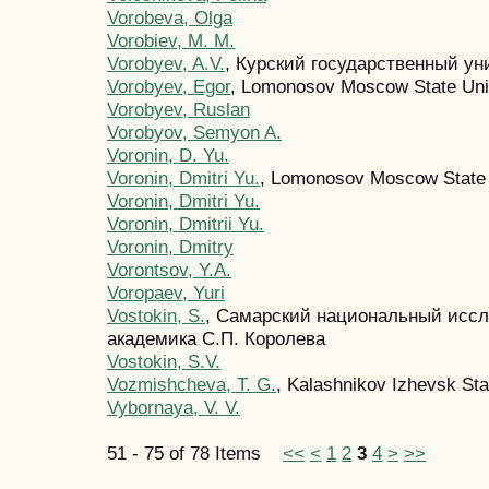
Vorobeva, Olga
Vorobiev, M. M.
Vorobyev, A.V.
, Курский государственный ун
Vorobyev, Egor
, Lomonosov Moscow State Uni
Vorobyev, Ruslan
Vorobyov, Semyon A.
Voronin, D. Yu.
Voronin, Dmitri Yu.
, Lomonosov Moscow State 
Voronin, Dmitri Yu.
Voronin, Dmitrii Yu.
Voronin, Dmitry
Vorontsov, Y.A.
Voropaev, Yuri
Vostokin, S.
, Самарский национальный иссл
академика С.П. Королева
Vostokin, S.V.
Vozmishcheva, T. G.
, Kalashnikov Izhevsk Sta
Vybornaya, V. V.
51 - 75 of 78 Items
<<
<
1
2
3
4
>
>>