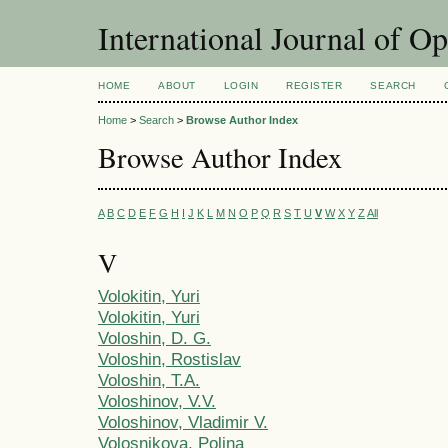
International Journal of O
HOME
ABOUT
LOGIN
REGISTER
SEARCH
Home
>
Search
>
Browse Author Index
Browse Author Index
A
B
C
D
E
F
G
H
I
J
K
L
M
N
O
P
Q
R
S
T
U
V
W
X
Y
Z
All
V
Volokitin, Yuri
Volokitin, Yuri
Voloshin, D. G.
Voloshin, Rostislav
Voloshin, T.A.
Voloshinov, V.V.
Voloshinov, Vladimir V.
Volosnikova, Polina