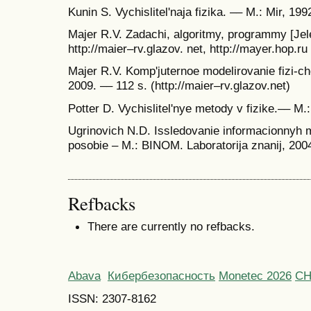
Kunin S. Vychislitel'naja fizika. –– M.: Mir, 199
Majer R.V. Zadachi, algoritmy, programmy [Jel
http://maier–rv.glazov. net, http://mayer.hop.ru
Majer R.V. Komp'juternoe modelirovanie fizi-ch
2009. –– 112 s. (http://maier–rv.glazov.net)
Potter D. Vychislitel'nye metody v fizike.–– M.
Ugrinovich N.D. Issledovanie informacionnyh m
posobie – M.: BINOM. Laboratorija znanij, 2004
Refbacks
There are currently no refbacks.
Abava
Кибербезопасность
Monetec 2026
С
ISSN: 2307-8162