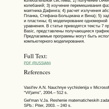
колебательной системы; 2) получение сече
колебаний; 3) изучение перемешивания фа
маятника Дафинга; 4) расчет излучения абс
Планка, Стефана-Больцмана и Вина); 5) за
и пластины; 6) моделирование одномерной
уравнения. В статье приводятся тексты 7 п
Basic, представлены получающиеся график
Предлагаемые программы могут быть испол
компьютерного моделирования.
Full Text:
PDF (RUSSIAN)
References
Vasil'ev A.N. Nauchnye vychislenija v Microsof
“Vil'jams”, 2004.– 512 s.
Gel'man V.Ja. Reshenie matematicheskih zada
SPb.: Piter, 2003. – 240 s.